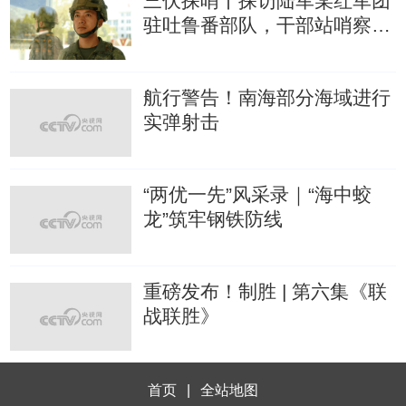
三伏探哨丨探访陆军某红军团
驻吐鲁番部队，干部站哨察兵
情
航行警告！南海部分海域进行
实弹射击
“两优一先”风采录｜“海中蛟
龙”筑牢钢铁防线
重磅发布！制胜 | 第六集《联
战联胜》
首页
|
全站地图