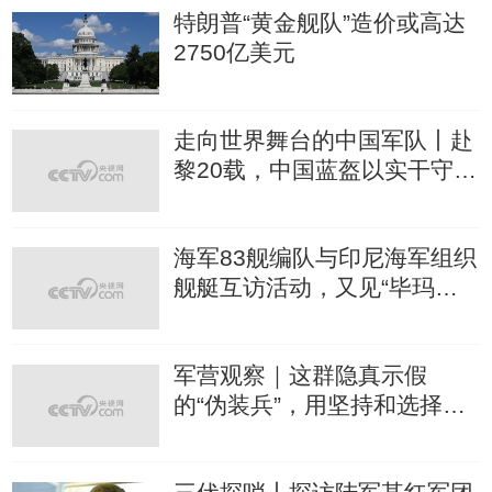
特朗普“黄金舰队”造价或高达
2750亿美元
走向世界舞台的中国军队丨赴
黎20载，中国蓝盔以实干守卫
和平
海军83舰编队与印尼海军组织
舰艇互访活动，又见“毕玛苏
吉”
军营观察｜这群隐真示假
的“伪装兵”，用坚持和选择写
就不凡的强军篇章