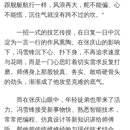
跟舰艇航行一样，风浪再大，舵不能偏、心
不能慌，沉住气就没有跨不过的坎。”
一招一式的技艺传授，在日复一日中沉
淀为一言一行的作风熏陶。在张庆山的影响
下，冯雪锋沉下心、扑下身，不再追求速度
与花哨，而是一门心思盯着切实需求反复打
磨。师傅身上那股较真、务实、敢啃硬骨头
的劲头，渐渐成了他攻坚克难的底气。
而在张庆山眼中，年轻徒弟也带来了活
力。冯雪锋接受新事物快、熟悉智能技术，
常常把编程、仿真设计等新知识讲给师傅
听，帮他把传统维修经验与现代技术结合，