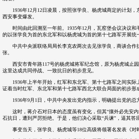
财经
教育
乡村振兴
生态环境
一带一路
1936年12月12日凌晨，按照张学良、杨虎城商定的计划
西安事变爆发。
大国智造
大国展会
大国保险
云顶对话
时间由此回溯至一年前。1935年12月，瓦窑堡会议决议
的以张学良为首的东北军和以杨虎城为首的第十七路军开展统
中共中央派联络局局长李克农两次去见张学良，商谈合作抗日
张。
CCTV.节目官网
直播
节目单
栏目
片库
西安市青年路117号的杨虎城将军纪念馆，原为杨虎城止园
这里达成共同停战、一致抗日的初步意见。
1936年上半年开始，红军和东北军、第十七路军之间实际
证着当时红军、东北军和第十七路军西北大联合局面的初步形
1936年9月1日，中共中央发出党内指示，明确提出党的
这时，蒋介石对日本的态度虽有变化，但其“攘外必先安内”的方
石抗日，遭到严厉拒绝。于是，他们决心采取“兵谏”，逼其答
事变当天，张学良、杨虎城等18位高级将领署名发表《对时