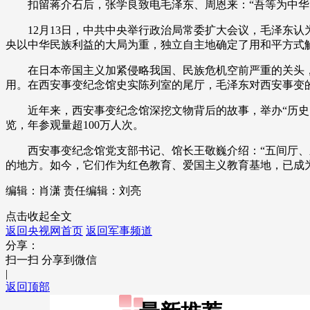
扣留蒋介石后，张学良致电毛泽东、周恩来：“吾等为中华民
12月13日，中共中央举行政治局常委扩大会议，毛泽东认为
央以中华民族利益的大局为重，独立自主地确定了用和平方式
在日本帝国主义加紧侵略我国、民族危机空前严重的关头，
用。在西安事变纪念馆史实陈列室的尾厅，毛泽东对西安事变
近年来，西安事变纪念馆深挖文物背后的故事，举办“历史的
览，年参观量超100万人次。
西安事变纪念馆党支部书记、馆长王敬巍介绍：“五间厅、新
的地方。如今，它们作为红色教育、爱国主义教育基地，已成
编辑：肖潇
责任编辑：刘亮
点击收起全文
返回央视网首页
返回军事频道
分享：
扫一扫 分享到微信
|
返回顶部