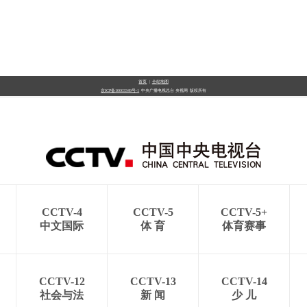
首页
|
全站地图
京ICP备10003349号-1
中央广播电视总台
央视网
版权所有
CCTV-4
CCTV-5
CCTV-5+
中文国际
体 育
体育赛事
CCTV-12
CCTV-13
CCTV-14
社会与法
新 闻
少 儿