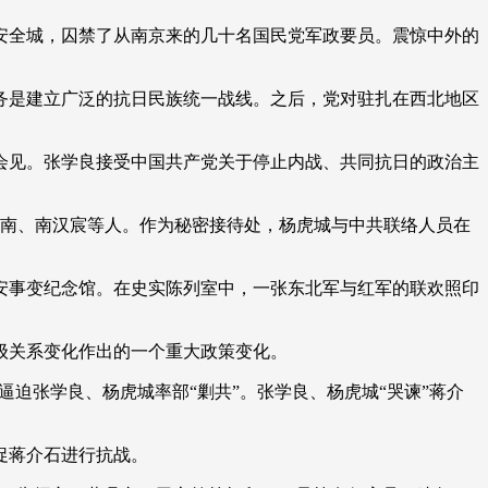
艺术
汽车
数智
5G
产业+
西安全城，囚禁了从南京来的几十名国民党军政要员。震惊中外的
时尚
天气
才艺
网展
央央好物
务是建立广泛的抗日民族统一战线。之后，党对驻扎在西北地区
会见。张学良接受中国共产党关于停止内战、共同抗日的政治主
南、南汉宸等人。作为秘密接待处，杨虎城与中共联络人员在
安事变纪念馆。在史实陈列室中，一张东北军与红军的联欢照印
级关系变化作出的一个重大政策变化。
逼迫张学良、杨虎城率部“剿共”。张学良、杨虎城“哭谏”蒋介
促蒋介石进行抗战。