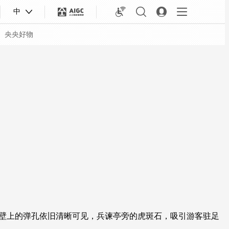
中
央央好物
合体育
亚冬会
墙壁上的弹孔依旧清晰可见，兵谏亭旁的虎斑石，吸引游客驻足