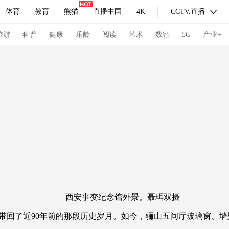
体育
教育
熊猫
直播中国
4K
CCTV.直播
式妙语
主持人
下载央视影音
热解读
天天学习
旅游
科普
健康
乐龄
阅读
艺术
数智
5G
产业+
纪录片网
国家大剧院
大型活动
科技
法治
文娱
人物
公益
图片
习式妙语
央视快评
央视网评
光华锐评
锋面
频道
VR/AR
4K专区
全景新闻
请入列
人生第一次
人生第二次
西安事变纪念馆外景。聂珥双摄
冬奥会
CBA
NBA
中超
国足
国际足球
网球
综
带回了近90年前的那段历史岁月。如今，骊山五间厅玻璃窗、
体育江湖
文化体育
冰雪道路
足球道路