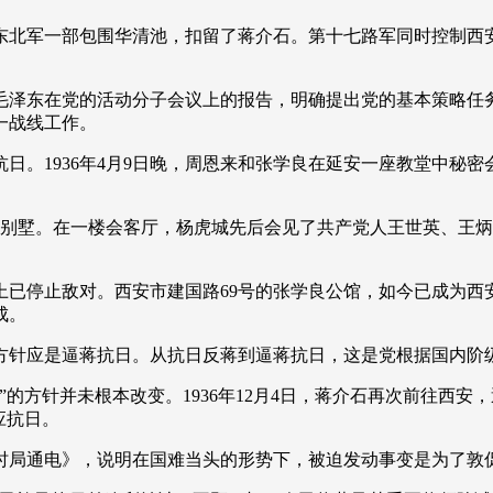
央博
非遗
文化
旅游
科普
健康
乐龄
阅读
，东北军一部包围华清池，扣留了蒋介石。第十七路军同时控制
云起
超级工厂
智敬中国
全民健康
颜选攻略
海洋
和毛泽东在党的活动分子会议上的报告，明确提出党的基本策略任
一战线工作。
。1936年4月9日晚，周恩来和张学良在延安一座教堂中秘密
热播榜
总台企业白名单
别墅。在一楼会客厅，杨虎城先后会见了共产党人王世英、王炳
上已停止敌对。西安市建国路69号的张学良公馆，如今已成为西
成。
总方针应是逼蒋抗日。从抗日反蒋到逼蒋抗日，这是党根据国内阶
针并未根本改变。1936年12月4日，蒋介石再次前往西安，
应抗日。
局通电》，说明在国难当头的形势下，被迫发动事变是为了敦