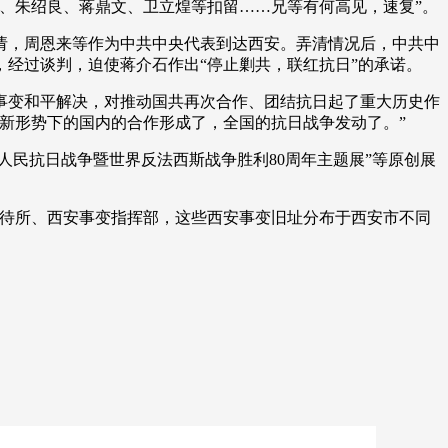
、朱绍良、蒋鼎文、卫立煌等扣留……兄等有何高见，速复”。
邀请，周恩来等作为中共中央代表到达西安。弄清情况后，中共中
经过谈判，迫使蒋介石作出“停止剿共，联红抗日”的承诺。
变和平解决，对推动国共再次合作、团结抗日起了重大历史作
新形势下的国内的合作形成了，全国的抗日战争发动了。”
民抗日战争暨世界反法西斯战争胜利80周年主题展”等原创展
待所、西安事变指挥部，这些西安事变旧址分布于西安市不同