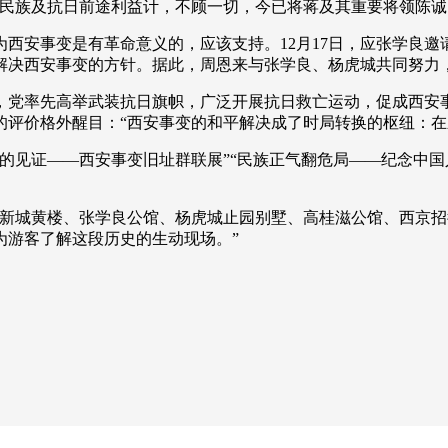
族及抗日前途利益计，不顾一切，今已将蒋及其重要将领陈诚
西安事变是有革命意义的，应该支持。12月17日，应张学良
解决西安事变的方针。据此，周恩来与张学良、杨虎城共同努力，
党率先高举武装抗日旗帜，广泛开展抗日救亡运动，促成西安事
的评价格外醒目：“西安事变的和平解决成了时局转换的枢纽：在
见证——西安事变旧址群联展”“民族正气翻危局——纪念中国人
城黄楼、张学良公馆、杨虎城止园别墅、高桂滋公馆、西京招
为游客了解这段历史的生动现场。”