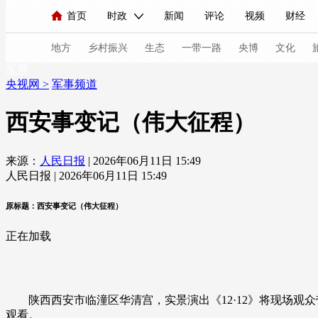
首页
时政
新闻
评论
视频
财经
人民领袖习近平
直播
海外频道
片库
iPanda
栏目大全
联播+
English
中国领导人
节目单
Монгол
听音
央视快评
微视频
习
地方
乡村振兴
生态
一带一路
央博
文化
军事
央视网
>
军事频道
总台春晚
网络春晚
共产党员网
秧纪录
西安事变记（伟大征程）
来源：
人民日报
| 2026年06月11日 15:49
新闻
国内
国际
评论
经济
军事
人民日报 | 2026年06月11日 15:49
人民领袖习近平
联播+
热解读
天天学习
原标题：西安事变记（伟大征程）
视频
小央视频
小央直播
直播中国
熊猫
正在加载
现场
前线
比划
快看
蓝海中国
新兵
体育
直播
竞猜
2026年世界杯
2026年
陕西西安市临潼区华清宫，实景演出《12·12》将现场观众
VIP会员
CCTV奥林匹克频道
生活体育大会
观看。