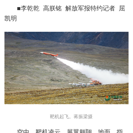
■李乾乾 高朕铭 解放军报特约记者 屈
凯明
靶机起飞。蒋振梁摄
空中，靶机凌云，展翼翱翔。地面，指