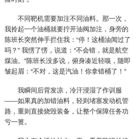
不同靶机需要加注不同油料。那一次，
我拎起一个油桶就要拧开油阀加注，身旁的
陈班长突然伸手拦住我：“停！这桶油闻过了
吗？” 我愣了愣，说道：“不会错，就是航空
煤油。”陈班长没多说，俯身凑近轻嗅，随即
皱起眉：“不对，这是汽油！你拿错桶了！”
我瞬间后背发凉，冷汗浸湿了作训服
——如果真的加错油料，轻则堵塞发动机管
路，重则直接烧毁装备，让整个保障任务功
亏一篑。