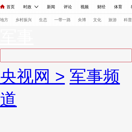
首页
时政
新闻
评论
视频
财经
体育
人民领袖习近平
直播
海外频道
片库
iPanda
栏目大全
联播+
English
中国领导人
节目单
Монгол
听音
央视快评
微视频
习式妙语
主持人
下
地方
乡村振兴
生态
一带一路
央博
文化
旅游
科普
军事
总台春晚
网络春晚
共产党员网
秧纪录
纪录片网
新闻
国内
国际
评论
经济
军事
科技
法
央视网
>
军事频
人民领袖习近平
联播+
热解读
天天学习
习式妙语
视频
小央视频
小央直播
直播中国
熊猫频道
V
道
现场
前线
比划
快看
蓝海中国
新兵请入列
体育
直播
竞猜
2026年世界杯
2026年冬奥会
VIP会员
CCTV奥林匹克频道
生活体育大会
体育江湖