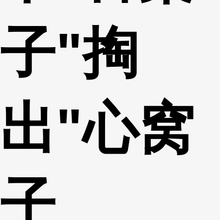
子"掏
出"心窝
子