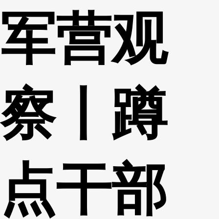
军营观
财经
教育
乡村振兴
生态环境
一带一路
央博
大国智造
大国展会
大国保险
云顶对话
云起
超
察丨蹲
CCTV.节目官网
直播
节目单
栏目
片库
热播榜
点干部