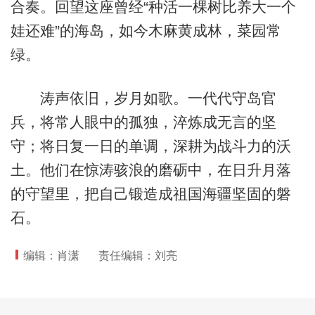
合奏。回望这座曾经“种活一棵树比养大一个
娃还难”的海岛，如今木麻黄成林，菜园常
绿。
涛声依旧，岁月如歌。一代代守岛官
兵，将常人眼中的孤独，淬炼成无言的坚
守；将日复一日的单调，深耕为战斗力的沃
土。他们在惊涛骇浪的磨砺中，在日升月落
的守望里，把自己锻造成祖国海疆坚固的磐
石。
编辑：肖潇
责任编辑：刘亮