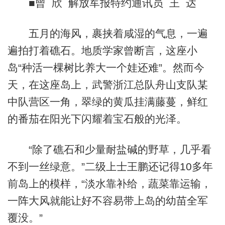
■曾 欣 解放军报特约通讯员 王 达
五月的海风，裹挟着咸湿的气息，一遍
遍拍打着礁石。地质学家曾断言，这座小
岛“种活一棵树比养大一个娃还难”。然而今
天，在这座岛上，武警浙江总队舟山支队某
中队营区一角，翠绿的黄瓜挂满藤蔓，鲜红
的番茄在阳光下闪耀着宝石般的光泽。
“除了礁石和少量耐盐碱的野草，几乎看
不到一丝绿意。”二级上士王鹏还记得10多年
前岛上的模样，“淡水靠补给，蔬菜靠运输，
一阵大风就能让好不容易带上岛的幼苗全军
覆没。”