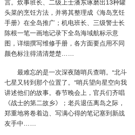
言。炊事班长、二级上士潘东琢磨出13种罐
头菜的烹饪方法，并将其整理成《海岛烹饪
手册》在全岛推广；机电班长、三级警士长
陈根一笔一画地记录下全岛海域航标示意
图，详细撰写维修手册，各方面要点用不同
颜色标注得清清楚楚……
最难忘的是一次深夜随哨兵查哨。“北斗
七星又转到那个位置了。”哨兵望向星空向我
讲述他们的故事。春节晚会上，官兵们齐唱
《战士的第二故乡》；老兵退伍离岛之际，
郑重地将卷着边、写满心得的笔记塞到新战
友手中……