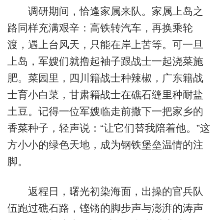
调研期间，恰逢家属来队。家属上岛之
路同样充满艰辛：高铁转汽车，再换乘轮
渡，遇上台风天，只能在岸上苦等。可一旦
上岛，军嫂们就撸起袖子跟战士一起浇菜施
肥。菜园里，四川籍战士种辣椒，广东籍战
士育小白菜，甘肃籍战士在礁石缝里种耐盐
土豆。记得一位军嫂临走前撒下一把家乡的
香菜种子，轻声说：“让它们替我陪着他。”这
方小小的绿色天地，成为钢铁堡垒温情的注
脚。
返程日，曙光初染海面，出操的官兵队
伍跑过礁石路，铿锵的脚步声与澎湃的涛声