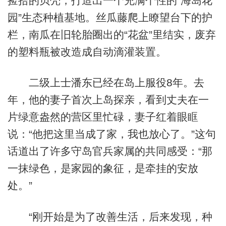
捡拾的贝壳，打造出一个充满个性的“海岛花
园”生态种植基地。丝瓜藤爬上瞭望台下的护
栏，南瓜在旧轮胎圈出的“花盆”里结实，废弃
的塑料瓶被改造成自动滴灌装置。
二级上士潘东已经在岛上服役8年。去
年，他的妻子首次上岛探亲，看到丈夫在一
片绿意盎然的营区里忙碌，妻子红着眼眶
说：“他把这里当成了家，我也放心了。”这句
话道出了许多守岛官兵家属的共同感受：“那
一抹绿色，是家园的象征，是牵挂的安放
处。”
“刚开始是为了改善生活，后来发现，种