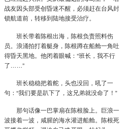
战友因头部受创昏迷不醒，必须赶在台风封
锁航道前，转移到陆地接受治疗。
班长带着陈根出海，陈根负责照料伤
员。浪涌拍打着艇身，陈根蹲在船舱一角吐
得昏天黑地。他闭着眼喊：“班长，我不行
了……”
班长稳稳把着舵，头也没回，吼了一
句：“我们要是趴下了，这兄弟就没命了！”
那句话像一巴掌扇在陈根脸上。巨浪一
波接着一波，咸腥的海水灌进船舱。陈根死