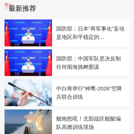
最新推荐
国防部：日本“再军事化”妄动
是地区和平稳定的...
国防部：中国军队坚决反制
任何闹海挑衅图谋
中白将举行“神鹰-2026”空降
兵联合训练
舰炮怒吼！北部战区舰艇编
队高燃训练现场