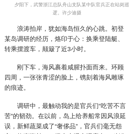
夕阳下，武警浙江总队舟山支队某中队官兵正在站岗巡
逻。许少迪摄
浪涛拍岸，犹如海岛恒久的心跳。初登
某岛调研的经历，烙印于心：换乘登陆艇、
转乘摆渡车，颠簸了近3小时。
刚下车，海风裹着咸腥扑面而来。环顾
四周，一张张青涩的脸上，镌刻着海风雕琢
的痕迹。
调研中，最触动我的是官兵们“吃苦不言
苦”的韧劲。在以前，岛上给养船常因风浪延
误，新鲜蔬菜成了“奢侈品”，官兵们毫无怨