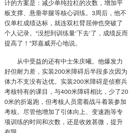
计的方案是：减少单纯拉杠的次数，增加平
板支撑、悬垂举腿等核心训练。3周后，他不
仅单杠成绩达标，就连双杠臂屈伸也突破了
个人记录。“没想到训练量‘下去’了，成绩反而
提高了！”郑嘉威开心地说。
从中受益的还有中士朱庆曦。他爆发力
好但耐力差，实装200米障碍后半段多次因为
体力不支没有达优。实装200米障碍是侦察兵
考核特有的课目，与400米障碍相比，少了20
0米的折返跑，但考核人员需着战斗着装参加
考核。尽管他增加了引体向上、变速跑等专
项训练的时间和次数，还是收效甚微，提升
有限。