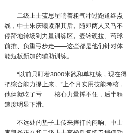
二级上士蓝思星喘着粗气冲过跑道终点
线，中士朱庆曦紧跟其后。随即两人又马不
停蹄地转场到力量训练区。壶铃硬拉、药球
前推、负重弓步走——这些都是他们针对体
能短板新加的辅助训练。
“以前只盯着3000米跑和单杠练，现在得
把综合能力提上来。”上个月实用技能考核，
他俩就吃了亏——核心力量撑不住，后半程
速度明显下滑。
不远处的垫子上传来摔打的闷响。中士
李凯炎正在和二级上士李俊反复练习捕俘动