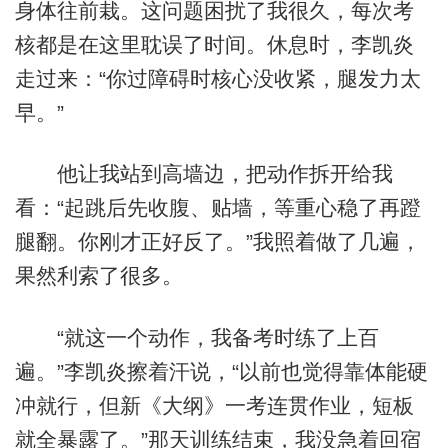
身体往前栽。这问题困扰了我很久，每次考
核都是在这里耽误了时间。休息时，李凯炎
走过来：“你过障碍时核心没收紧，腿发力太
早。”
他让我站到高墙边，把动作拆开给我
看：“起跳后先收腹、贴墙，等重心稳了再蹬
腿翻。你刚才正好反了。”我照着做了几遍，
果然利索了很多。
“就这一个动作，我备考时练了上百
遍。”李凯炎擦着汗说，“以前也觉得靠体能硬
冲就行，但新《大纲》一考连贯作业，短板
就全暴露了。”那天训练结束，我没急着回宿