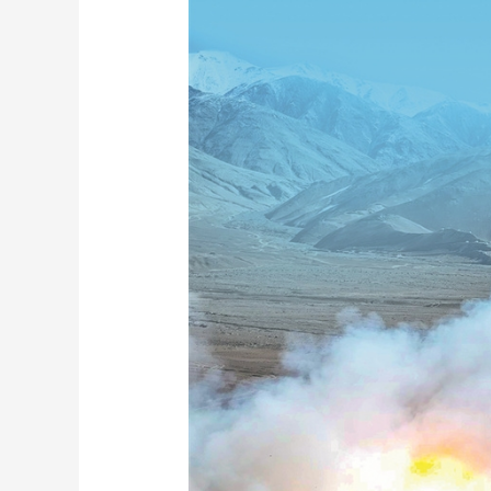
财经
教育
乡村振兴
生态环境
一带一路
大国智造
大国展会
大国保险
云顶对话
CCTV.节目官网
直播
节目单
栏目
片库