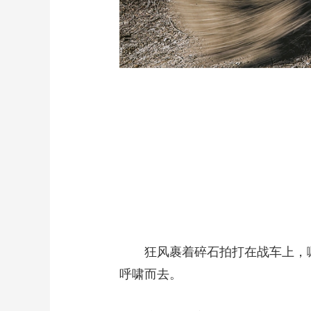
狂风裹着碎石拍打在战车上，噼
呼啸而去。