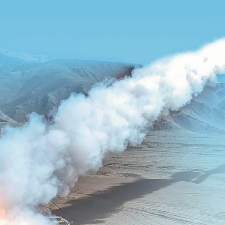
央博
非遗
文化
旅游
科普
健康
乐龄
阅读
云起
超级工厂
智敬中国
全民健康
颜选攻略
海洋
热播榜
总台企业白名单