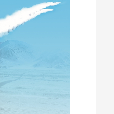
艺术
汽车
数智
5G
产业+
时尚
天气
才艺
网展
央央好物