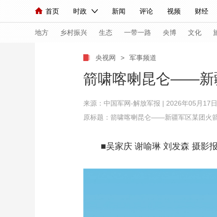
首页
时政
新闻
评论
视频
财经
人民领袖习近平
直播
海外频道
片库
iPanda
栏目大全
联播+
English
中国领导人
节目单
Монгол
听音
央视快评
微视频
习
地方
乡村振兴
生态
一带一路
央博
文化
央视网
>
军事频道
总台春晚
网络春晚
共产党员网
秧纪录
箭啸喀喇昆仑——新
来源：
中国军网-解放军报
| 2026年05月17日 
新闻
国内
国际
评论
经济
军事
原标题：箭啸喀喇昆仑——新疆军区某团火
人民领袖习近平
联播+
热解读
天天学习
■吴家庆 谢喻琳 刘发森 摄影
视频
小央视频
小央直播
直播中国
熊猫
现场
前线
比划
快看
蓝海中国
新兵
体育
直播
竞猜
2026年世界杯
2026
VIP会员
CCTV奥林匹克频道
生活体育大会