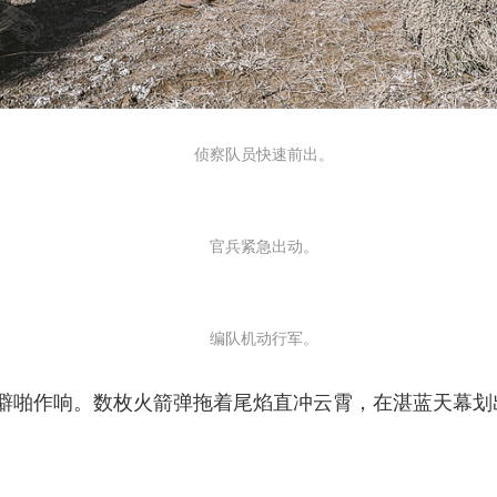
侦察队员快速前出。
官兵紧急出动。
编队机动行军。
啪作响。数枚火箭弹拖着尾焰直冲云霄，在湛蓝天幕划