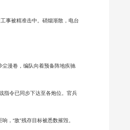
蔽工事被精准击中。硝烟渐散，电台
沙尘漫卷，编队向着预备阵地疾驰
战指令已同步下达至各炮位。官兵
响，“敌”残存目标被悉数摧毁。