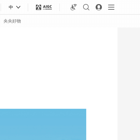
中
央央好物
合体育
亚冬会