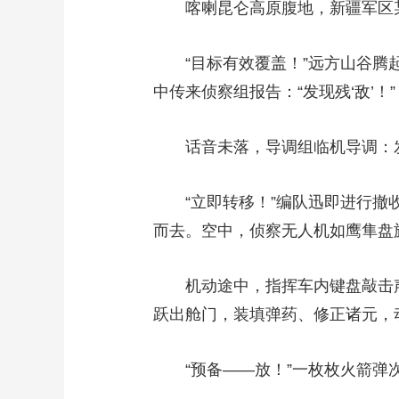
喀喇昆仑高原腹地，新疆军区某
“目标有效覆盖！”远方山谷腾起
中传来侦察组报告：“发现残‘敌’！”
话音未落，导调组临机导调：发射
“立即转移！”编队迅即进行撤收
而去。空中，侦察无人机如鹰隼盘
机动途中，指挥车内键盘敲击声
跃出舱门，装填弹药、修正诸元，
“预备——放！”一枚枚火箭弹次