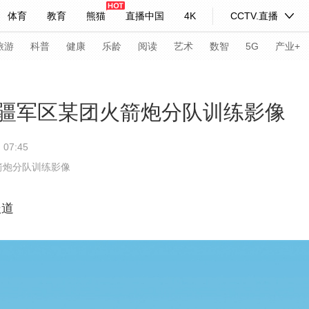
体育
教育
熊猫
直播中国
4K
CCTV.直播
式妙语
主持人
下载央视影音
热解读
天天学习
旅游
科普
健康
乐龄
阅读
艺术
数智
5G
产业+
纪录片网
国家大剧院
大型活动
疆军区某团火箭炮分队训练影像
07:45
科技
法治
文娱
人物
公益
图片
箭炮分队训练影像
习式妙语
央视快评
央视网评
光华锐评
锋面
报道
频道
VR/AR
4K专区
全景新闻
请入列
人生第一次
人生第二次
年冬奥会
CBA
NBA
中超
国足
国际足球
网球
综
体育江湖
文化体育
冰雪道路
足球道路