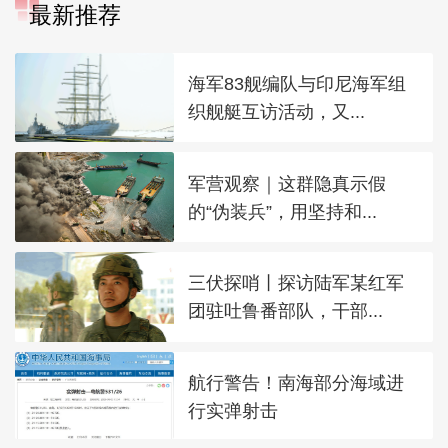
最新推荐
海军83舰编队与印尼海军组
织舰艇互访活动，又...
军营观察｜这群隐真示假
的“伪装兵”，用坚持和...
三伏探哨丨探访陆军某红军
团驻吐鲁番部队，干部...
航行警告！南海部分海域进
行实弹射击