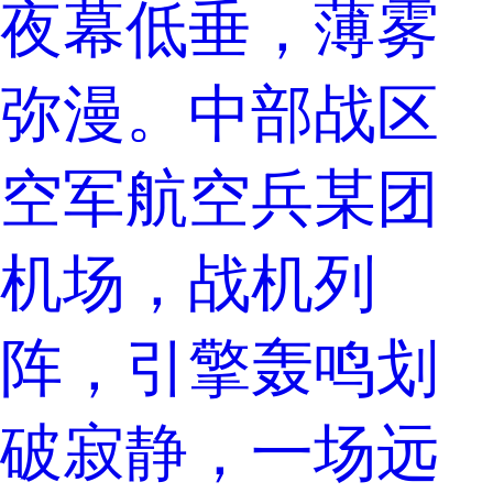
夜幕低垂，薄雾
弥漫。中部战区
空军航空兵某团
机场，战机列
阵，引擎轰鸣划
破寂静，一场远