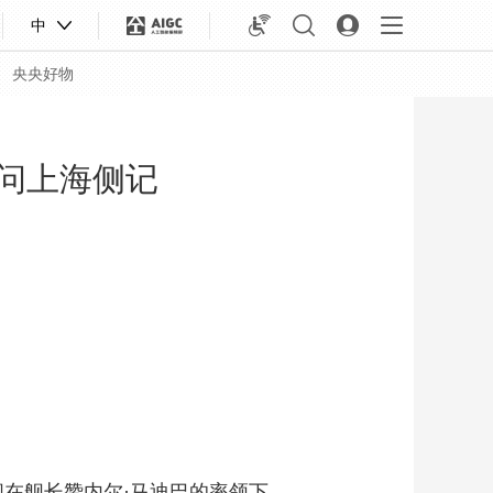
中
央央好物
访问上海侧记
合体育
亚冬会
舰在舰长赞内尔·马迪巴的率领下，