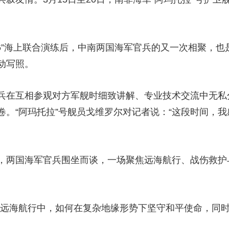
央博
非遗
文化
旅游
科普
健康
乐龄
阅读
云起
超级工厂
智敬中国
全民健康
颜选攻略
海洋
26”海上联合演练后，中南两国海军官兵的又一次相聚，
动写照。
在互相参观对方军舰时细致讲解、专业技术交流中无私
热播榜
总台企业白名单
卷。“阿玛托拉”号舰员戈维罗尔对记者说：“这段时间，
两国海军官兵围坐而谈，一场聚焦远海航行、战伤救护
海航行中，如何在复杂地缘形势下坚守和平使命，同时