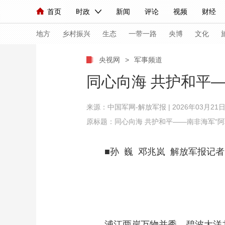
首页
时政
新闻
评论
视频
财经
人民领袖习近平
直播
海外频道
片库
iPanda
栏目大全
联播+
English
中国领导人
节目单
Монгол
听音
央视快评
微视频
习
地方
乡村振兴
生态
一带一路
央博
文化
央视网
>
军事频道
总台春晚
网络春晚
共产党员网
秧纪录
同心向海 共护和平
来源：
中国军网-解放军报
| 2026年03月21日 
新闻
国内
国际
评论
经济
军事
原标题：同心向海 共护和平——南非海军“
人民领袖习近平
联播+
热解读
天天学习
■孙 巍 邓兆岚 解放军报记者
视频
小央视频
小央直播
直播中国
熊猫
现场
前线
比划
快看
蓝海中国
新兵
体育
直播
竞猜
2026年世界杯
2026
VIP会员
CCTV奥林匹克频道
生活体育大会
浦江两岸万物并秀，碧波大洋共叙