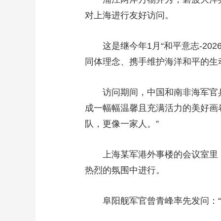
对上海进行友好访问。
财经
教育
乡村振兴
生态环境
一带一路
大国智造
大国展会
大国保险
云顶对话
这是继今年1月“和平意志-20
同体理念、携手维护海洋和平的生
访问期间，中国和南非海军官兵
CCTV.节目官网
直播
节目单
栏目
片库
成一幅幅温馨且充满活力的美好画
队，更像一家人。”
上海某军港外事楼的会议室里，
热烈的氛围中进行。
阜阳舰军官曾青峰率先发问：“远