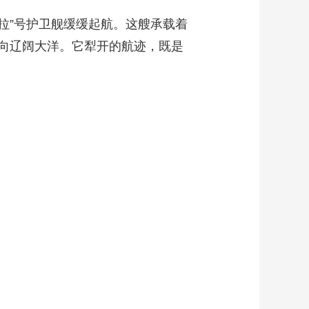
拉”号护卫舰缓缓起航。这艘承载着
向辽阔大洋。它犁开的航迹，既是