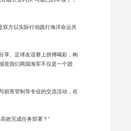
艺术
汽车
数智
5G
产业+
时尚
天气
才艺
网展
央央好物
也是双方以实际行动践行海洋命运共
分享、足球友谊赛上拼搏喝彩，构
我感觉我们两国海军不仅是一个团
与损害管制等专业的交流活动，在
高效完成任务部署？”