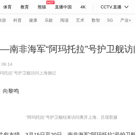
体育
教育
熊猫
直播中国
4K
CCTV.直播
式妙语
主持人
下载央视影音
热解读
天天学习
旅游
科普
健康
乐龄
阅读
艺术
数智
5G
产业+
纪录片网
国家大剧院
大型活动
——南非海军“阿玛托拉”号护卫舰
06:14
科技
法治
文娱
人物
公益
图片
阿玛托拉”号护卫舰访问上海侧记
习式妙语
央视快评
央视网评
光华锐评
锋面
 向黎鸣
频道
VR/AR
4K专区
全景新闻
请入列
人生第一次
人生第二次
“阿玛托拉”号护卫舰结束访问离开上海。吕现哲摄
年冬奥会
CBA
NBA
中超
国足
国际足球
网球
综
体育江湖
文化体育
冰雪道路
足球道路
友情。3月15日至20日，南非海军“阿玛托拉”号护卫