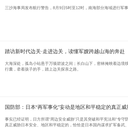
三沙海事局发布航行警告，8月9日5时至12时，南海部分海域进行军
踏访新时代边关·走进边关，读懂军嫂跨越山海的奔赴
大海深处，孤岛小站悬于万顷碧波之间；长白山下，密林掩映着边境
行囊，牵着孩子的手，踏上边关探亲之路。
国防部：日本“再军事化”妄动是地区和平稳定的真正威
事实已经证明，日方所谓“周边安全威胁”只是其突破和平宪法和“专守防
真正威胁日本安全、地区和平稳定的，恰恰是日本国内谋求扩军备武、