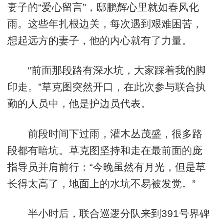
妻子的“爱心留言”，邸鹏辉心里就如春风化
雨。这些年扎根边关，每次遇到艰难困苦，
想起远方的妻子，他的内心就有了力量。
“前面那段路有深水坑，大家踩着我的脚
印走。”草克图突然开口，在此次参与联合执
勤的人员中，他是护边员代表。
前段时间下过雨，灌木丛茂盛，很多路
段都有暗坑。草克图坚持和走在最前面的庞
指导员并肩前行：“今晚虽然有月光，但是草
长得太高了，地面上的水坑不易被发觉。”
半小时后，联合巡逻分队来到391号界碑