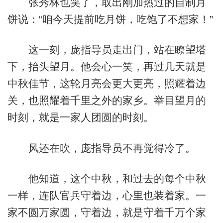
张秀林也笑了，取出刚加热过的自制月
饼说：“咱今天提前吃月饼，吃饱了不想家！”
这一刻，庞指导员走出门，站在瞭望塔
下，抬头望月。他会心一笑，再过几天就是
中秋佳节，这轮月亮会更大更亮，照耀着边
关，也照耀着千里之外的家乡。举目望月的
时刻，就是一家人团圆的时刻。
风还在吹，庞指导员不再觉得冷了。
他知道，这个中秋，和过去的每个中秋
一样，连队官兵守着边，心里也装着家。一
家不圆万家圆，守着边，就是守着千万个家