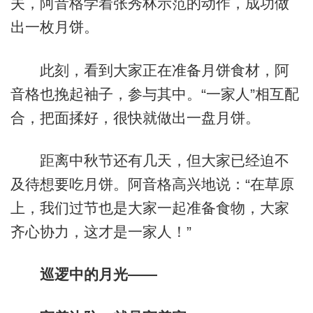
夫，阿音格学着张秀林示范的动作，成功做
出一枚月饼。
此刻，看到大家正在准备月饼食材，阿
音格也挽起袖子，参与其中。“一家人”相互配
合，把面揉好，很快就做出一盘月饼。
距离中秋节还有几天，但大家已经迫不
及待想要吃月饼。阿音格高兴地说：“在草原
上，我们过节也是大家一起准备食物，大家
齐心协力，这才是一家人！”
巡逻中的月光——