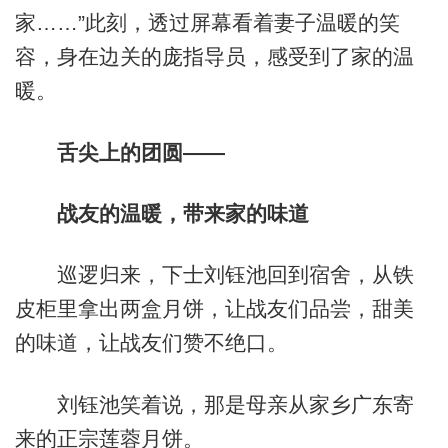
家……”此刻，透过屏幕看着妻子温暖的笑
容，身在边关的庞指导员，感受到了家的温
暖。
舌尖上的团圆——
战友的温暖，带来家的味道
巡逻归来，下士刘钰池回到宿舍，从铁
皮柜里拿出两盒月饼，让战友们品尝，甜美
的味道，让战友们赞不绝口。
刘钰池笑着说，那是母亲从家乡广东寄
来的正宗莲蓉月饼。