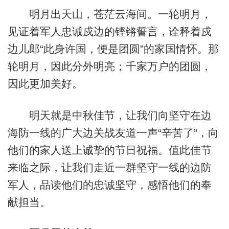
明月出天山，苍茫云海间。一轮明月，
见证着军人忠诚戍边的铿锵誓言，诠释着戍
边儿郎“此身许国，便是团圆”的家国情怀。那
轮明月，因此分外明亮；千家万户的团圆，
因此更加美好。
明天就是中秋佳节，让我们向坚守在边
海防一线的广大边关战友道一声“辛苦了”，向
他们的家人送上诚挚的节日祝福。值此佳节
来临之际，让我们走近一群坚守一线的边防
军人，品读他们的忠诚坚守，感悟他们的奉
献担当。