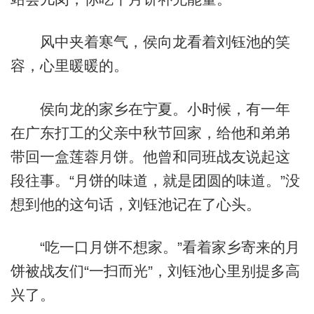
风中夹着寒气，侯向龙看着刘钰池的笑
容，心里暖暖的。
侯向龙的家乡在宁夏。小时候，有一年
在广东打工的父亲中秋节回家，给他和弟弟
带回一盒莲蓉月饼。他曾和同班战友说起这
段往事。“月饼的味道，就是团圆的味道。”没
想到他的这句话，刘钰池记在了心头。
“吃一口月饼不想家。”看着家乡寄来的月
饼被战友们“一扫而光”，刘钰池心里别提多高
兴了。