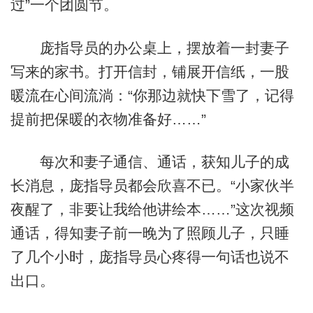
过”一个团圆节。
庞指导员的办公桌上，摆放着一封妻子
写来的家书。打开信封，铺展开信纸，一股
暖流在心间流淌：“你那边就快下雪了，记得
提前把保暖的衣物准备好……”
每次和妻子通信、通话，获知儿子的成
长消息，庞指导员都会欣喜不已。“小家伙半
夜醒了，非要让我给他讲绘本……”这次视频
通话，得知妻子前一晚为了照顾儿子，只睡
了几个小时，庞指导员心疼得一句话也说不
出口。