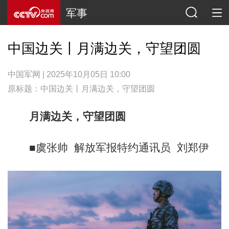
军事
中国边关丨月满边关，守望团圆
中国军网 | 2025年10月05日 10:00
原标题：中国边关丨月满边关，守望团圆
月满边关，守望团圆
■虞张帅 解放军报特约通讯员 刘郑伊