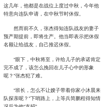
这几年，他都是在战位上度过中秋，今年他
特意向连队申请，在中秋节时休假。
然而前不久，张杰得知连队战友的妻子
预产期提前，即将生产。他当即表示把休假
名额让给战友，自己推迟休假。
“眼下，中秋将至，许给儿子的承诺肯定
完不成了，该怎么挽回在儿子心中的形象
呢？”张杰犯了难。
“班长，怎么不让嫂子带着你家小沐晨来
队探亲呢？”下哨路上，上等兵简鹏程得知情
况后为他“支招”。