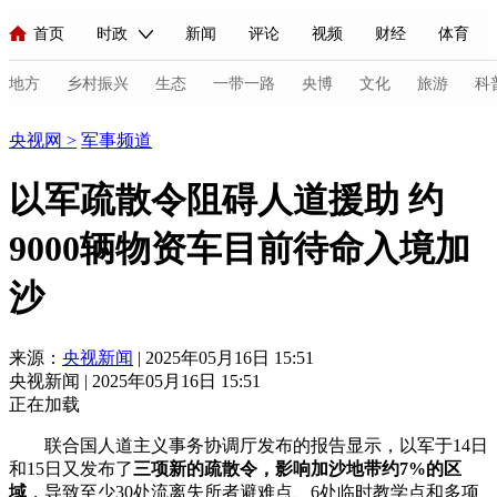
首页
时政
新闻
评论
视频
财经
体育
人民领袖习近平
直播
海外频道
片库
iPanda
栏目大全
联播+
English
中国领导人
节目单
Монгол
听音
央视快评
微视频
习式妙语
主持人
地方
乡村振兴
生态
一带一路
央博
文化
旅游
科
军事
央视网
>
军事频道
总台春晚
网络春晚
共产党员网
秧纪录
纪录片网
以军疏散令阻碍人道援助 约
9000辆物资车目前待命入境加
新闻
国内
国际
评论
经济
军事
科技
法
沙
人民领袖习近平
联播+
热解读
天天学习
习式妙语
视频
小央视频
小央直播
直播中国
熊猫频道
V
来源：
央视新闻
| 2025年05月16日 15:51
央视新闻 | 2025年05月16日 15:51
现场
前线
比划
快看
蓝海中国
新兵请入列
正在加载
体育
直播
竞猜
2026年世界杯
2026年冬奥会
C
联合国人道主义事务协调厅发布的报告显示，以军于14日
和15日又发布了
三项新的疏散令，影响加沙地带约7%的区
VIP会员
CCTV奥林匹克频道
生活体育大会
体育江湖
域
，导致至少30处流离失所者避难点、6处临时教学点和多项