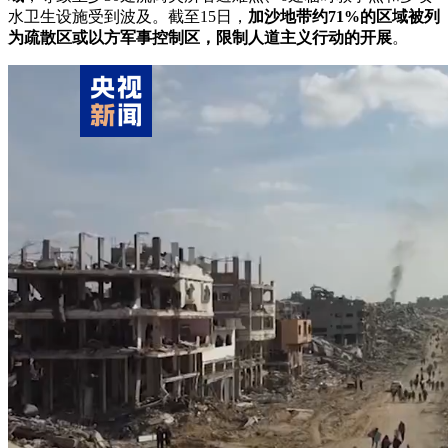
水卫生设施受到波及。截至15日，
加沙地带约71%的区域被列
财经
教育
乡村振兴
生态环境
一带一路
央博
为疏散区或以方军事控制区，限制人道主义行动的开展
。
大国智造
大国展会
大国保险
云顶对话
云起
超
CCTV.节目官网
直播
节目单
栏目
片库
热播榜