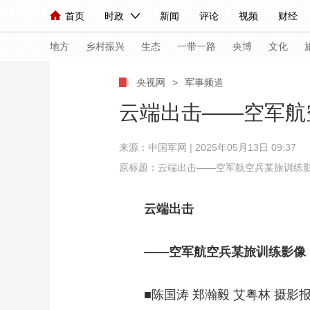
首页
时政
新闻
评论
视频
财经
人民领袖习近平
直播
海外频道
片库
iPanda
栏目大全
联播+
English
中国领导人
节目单
Монгол
听音
央视快评
微视频
习
地方
乡村振兴
生态
一带一路
央博
文化
央视网
>
军事频道
总台春晚
网络春晚
共产党员网
秧纪录
云端出击——空军航
来源：
中国军网
| 2025年05月13日 09:37
新闻
国内
国际
评论
经济
军事
原标题：云端出击——空军航空兵某旅训练
人民领袖习近平
联播+
热解读
天天学习
云端出击
视频
小央视频
小央直播
直播中国
熊猫
现场
前线
比划
快看
蓝海中国
新兵
——空军航空兵某旅训练影像
体育
直播
竞猜
2026年世界杯
2026
■陈国涛 郑瀚毅 艾粤林 摄影
VIP会员
CCTV奥林匹克频道
生活体育大会