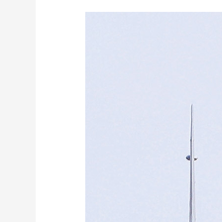
财经
教育
乡村振兴
生态环境
一带一路
大国智造
大国展会
大国保险
云顶对话
CCTV.节目官网
直播
节目单
栏目
片库