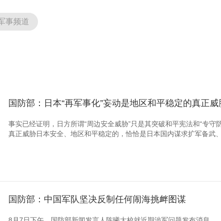
军事频道
国防部：日本“再军事化”妄动是地区和平稳定的真正威
事实已经证明，日方所谓“周边安全威胁”只是其突破和平宪法和“专守防
真正威胁日本安全、地区和平稳定的，恰恰是日本国内谋求扩军备武、
国防部：中国军队坚决反制任何闹海挑衅图谋
8月7日下午，国防部新闻发言人陈曦大校就近期涉军问题发布消息。