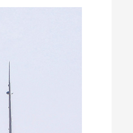
艺术
汽车
数智
5G
产业+
时尚
天气
才艺
网展
央央好物