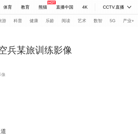
体育
教育
熊猫
直播中国
4K
CCTV.直播
式妙语
主持人
下载央视影音
热解读
天天学习
旅游
科普
健康
乐龄
阅读
艺术
数智
5G
产业+
纪录片网
国家大剧院
大型活动
空兵某旅训练影像
科技
法治
文娱
人物
公益
图片
影像
习式妙语
央视快评
央视网评
光华锐评
锋面
频道
VR/AR
4K专区
全景新闻
请入列
人生第一次
人生第二次
年冬奥会
CBA
NBA
中超
国足
国际足球
网球
综
报道
体育江湖
文化体育
冰雪道路
足球道路