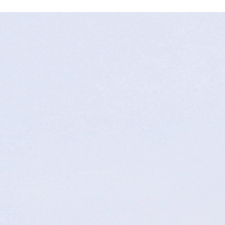
央博
非遗
文化
旅游
科普
健康
乐龄
阅读
云起
超级工厂
智敬中国
全民健康
颜选攻略
海洋
热播榜
总台企业白名单